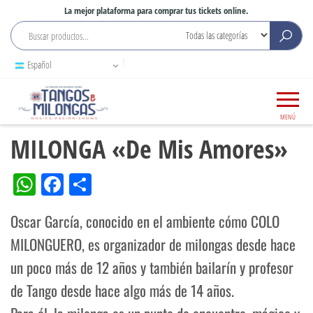
La mejor plataforma para comprar tus tickets online.
Español
El
tangosymilongas
mejor
MENÚ
tango
de
MILONGA «De Mis Amores»
Buenos
Aires
W
Fa
Co
ha
ce
m
Oscar García, conocido en el ambiente cómo COLO
tsA
bo
pa
MILONGUERO, es organizador de milongas desde hace
pp
ok
rtir
un poco más de 12 años y también bailarín y profesor
de Tango desde hace algo más de 14 años.